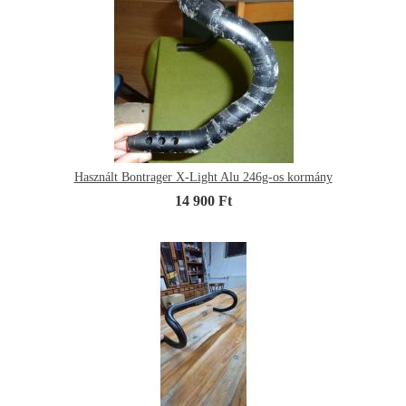
Használt Bontrager X-Light Alu 246g-os kormány
14 900 Ft