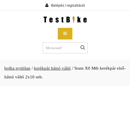
Belépés / regisztráció
bolha nyitólap
/
kerékpár hátsó váltó
/
Sram X0 Mtb kerékpár első-
hátsó váltó 2x10 seb.