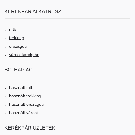
KERÉKPÁR ALKATRÉSZ
mtb
trekking
országúti
városi kerékpár
BOLHAPIAC
használt mtb
használt trekking
használt országúti
használt városi
KERÉKPÁR ÜZLETEK