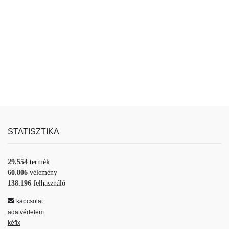
STATISZTIKA
29.554
termék
60.806
vélemény
138.196
felhasználó
kapcsolat
adatvédelem
kéfix