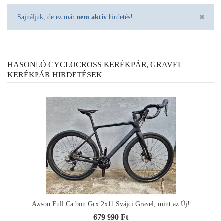
Sajnáljuk, de ez már
nem aktív
hirdetés!
HASONLÓ CYCLOCROSS KERÉKPÁR, GRAVEL
KERÉKPÁR HIRDETÉSEK
Awson Full Carbon Grx 2x11 Svájci Gravel, mint az Új!
679 990 Ft