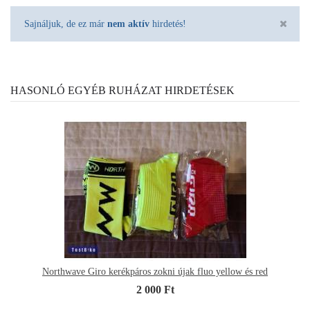
Sajnáljuk, de ez már
nem aktív
hirdetés!
HASONLÓ EGYÉB RUHÁZAT HIRDETÉSEK
Northwave Giro kerékpáros zokni újak fluo yellow és red
2 000 Ft