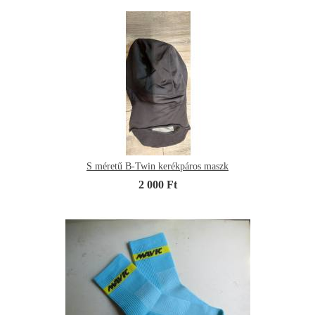
S méretű B-Twin kerékpáros maszk
2 000 Ft