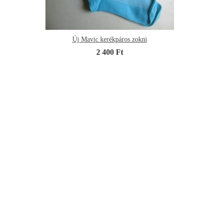
Új Mavic kerékpáros zokni
2 400 Ft