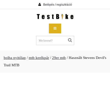
Belépés / regisztráció
bolha nyitólap
/
mtb kerékpár
/
29er mtb
/
Használt Stevens Devil's
Trail MTB