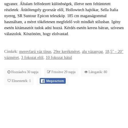
ugyanez. Általam felfedezett különbségek, illetve nem feltüntetett
részletek: Átütőtengely gyorszár elől, Hollowtech hajtókar, Sella Italia
nyereg, SR Suntour Epicon teleszkóp. 185 cm magasságommal
használtam, a méret tökéletesen megfelelő volt mindkét stílusban. Igény
esetén kitámasztót tudok adni hozzá. Kérdés esetén keress bátran, szívesen
válaszolok. Köszönöm, hogy elolvastad.
Címkék:
merevfarú váz típus
,
29er kerékméret
,
alu vázanyag
,
18,5" - 20"
vázméret
,
3 fokozat elöl
,
10 fokozat hátul
Hozzáadva 30 napja
Frissítve 29 napja
Látogatók: 80
Elmentették: 1
Megosztom