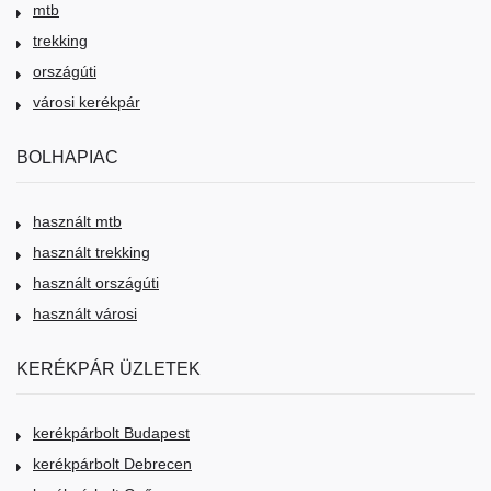
mtb
trekking
országúti
városi kerékpár
BOLHAPIAC
használt mtb
használt trekking
használt országúti
használt városi
KERÉKPÁR ÜZLETEK
kerékpárbolt Budapest
kerékpárbolt Debrecen