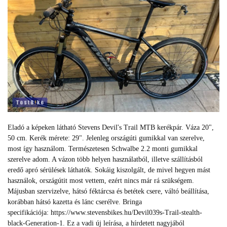
Eladó a képeken látható Stevens Devil's Trail MTB kerékpár. Váza 20",
50 cm. Kerék mérete: 29". Jelenleg országúti gumikkal van szerelve,
most így használom. Természetesen Schwalbe 2.2 monti gumikkal
szerelve adom. A vázon több helyen használatból, illetve szállításból
eredő apró sérülések láthatók. Sokáig kiszolgált, de mivel hegyen mást
használok, országútit most vettem, ezért nincs már rá szükségem.
Májusban szervizelve, hátsó féktárcsa és betétek csere, váltó beállítása,
korábban hátsó kazetta és lánc cserélve. Bringa
specifikációja: https://www.stevensbikes.hu/Devil039s-Trail-stealth-
black-Generation-1. Ez a vadi új leírása, a hírdetett nagyjából