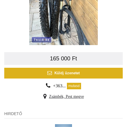
165 000 Ft
Küldj üzenetet
+363...
mutasd
Zsámbék, Pest megye
HIRDETŐ