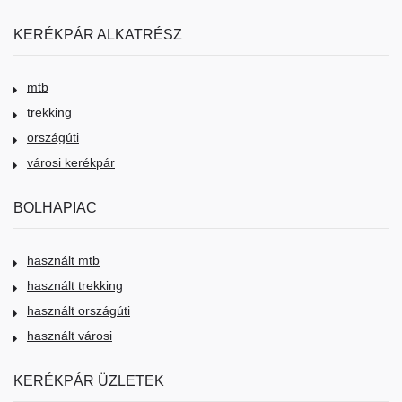
KERÉKPÁR ALKATRÉSZ
mtb
trekking
országúti
városi kerékpár
BOLHAPIAC
használt mtb
használt trekking
használt országúti
használt városi
KERÉKPÁR ÜZLETEK