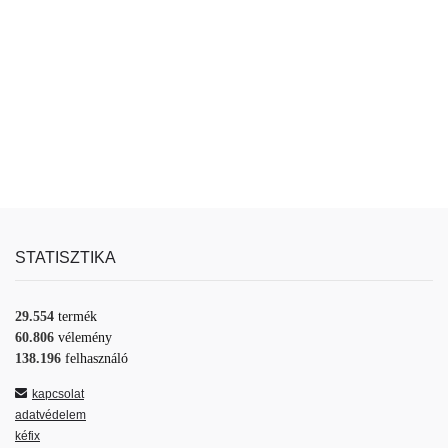
STATISZTIKA
29.554
termék
60.806
vélemény
138.196
felhasználó
kapcsolat
adatvédelem
kéfix