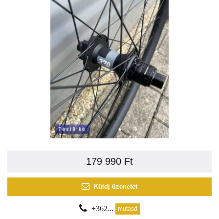
179 990 Ft
Küldj üzenetet
+362...
mutasd