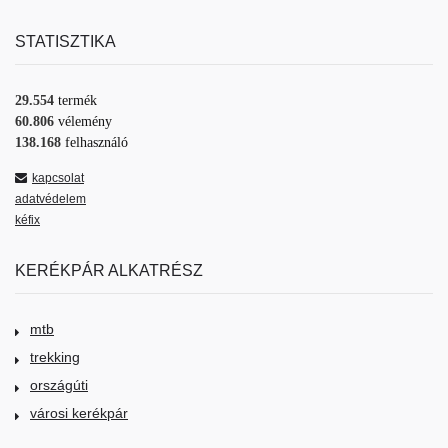
STATISZTIKA
29.554
termék
60.806
vélemény
138.168
felhasználó
kapcsolat
adatvédelem
kéfix
KERÉKPÁR ALKATRÉSZ
mtb
trekking
országúti
városi kerékpár