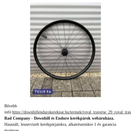
Bővebb
infó:
https://downhillendurokerekpar.hu/termek/roval_traverse_29_roval_tra
Rad Company - Downhill és Enduro kerékpárok webáruháza.
Használt, leszervizelt kerékpárjainkra, alkatrészeinkre 1 év garancia
érvényes.