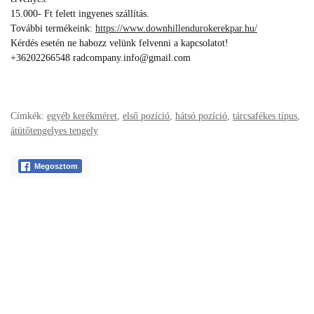
15.000- Ft felett ingyenes szállítás.
További termékeink:
https://www.downhillendurokerekpar.hu/
Kérdés esetén ne habozz velünk felvenni a kapcsolatot!
+36202266548 radcompany.info@gmail.com
Címkék:
egyéb kerékméret
,
első pozíció
,
hátsó pozíció
,
tárcsafékes típus
,
átütőtengelyes tengely
Megosztom