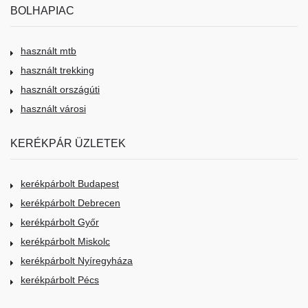
BOLHAPIAC
használt mtb
használt trekking
használt országúti
használt városi
KERÉKPÁR ÜZLETEK
kerékpárbolt Budapest
kerékpárbolt Debrecen
kerékpárbolt Győr
kerékpárbolt Miskolc
kerékpárbolt Nyíregyháza
kerékpárbolt Pécs