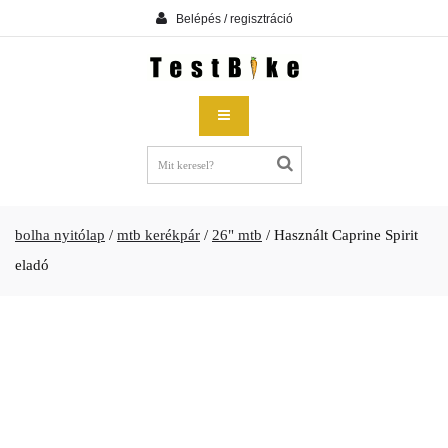
Belépés / regisztráció
bolha nyitólap
/
mtb kerékpár
/
26" mtb
/
Használt Caprine Spirit
eladó