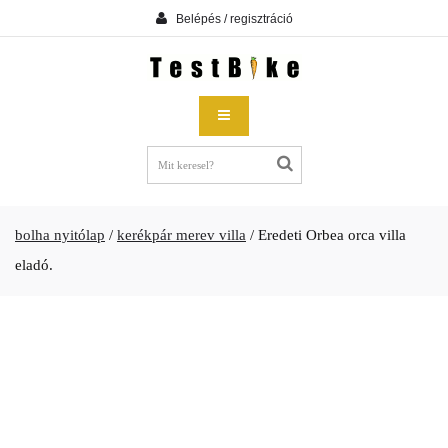
Belépés / regisztráció
bolha nyitólap
/
kerékpár merev villa
/
Eredeti Orbea orca villa
eladó.