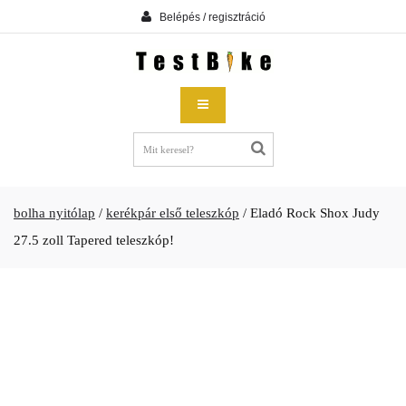
Belépés / regisztráció
bolha nyitólap
/
kerékpár első teleszkóp
/
Eladó Rock Shox Judy
27.5 zoll Tapered teleszkóp!