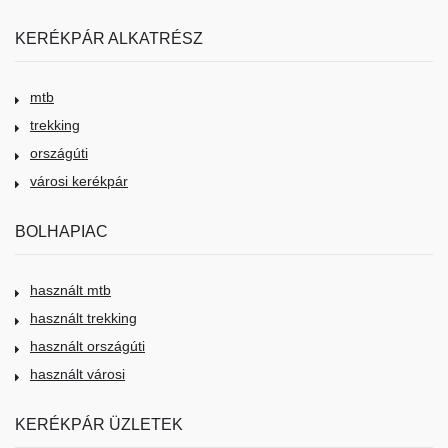
KERÉKPÁR ALKATRÉSZ
mtb
trekking
országúti
városi kerékpár
BOLHAPIAC
használt mtb
használt trekking
használt országúti
használt városi
KERÉKPÁR ÜZLETEK