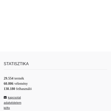
STATISZTIKA
29.554
termék
60.806
vélemény
138.180
felhasználó
kapcsolat
adatvédelem
kéfix