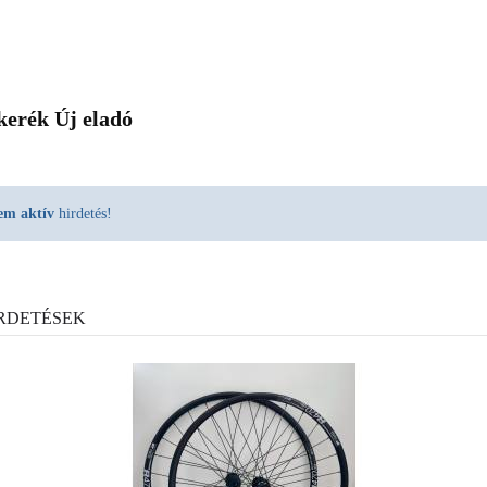
kerék Új eladó
em aktív
hirdetés!
RDETÉSEK