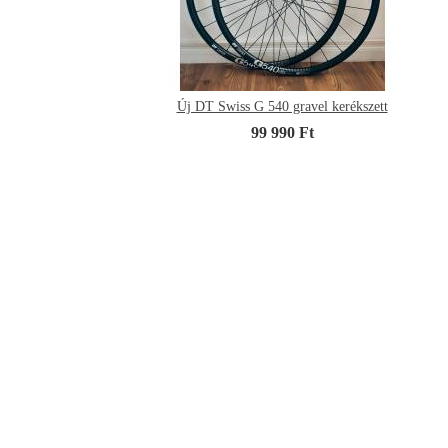
Új DT Swiss G 540 gravel kerékszett
99 990 Ft