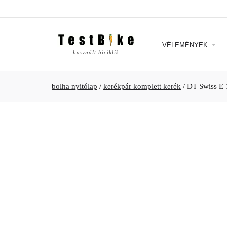
VÉLEMÉNYEK
használt biciklik
bolha nyitólap
/
kerékpár komplett kerék
/
DT Swiss E 