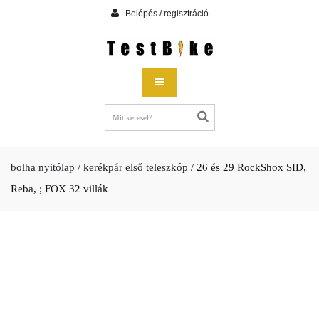
Belépés / regisztráció
bolha nyitólap
/
kerékpár első teleszkóp
/
26 és 29 RockShox SID,
Reba, ; FOX 32 villák