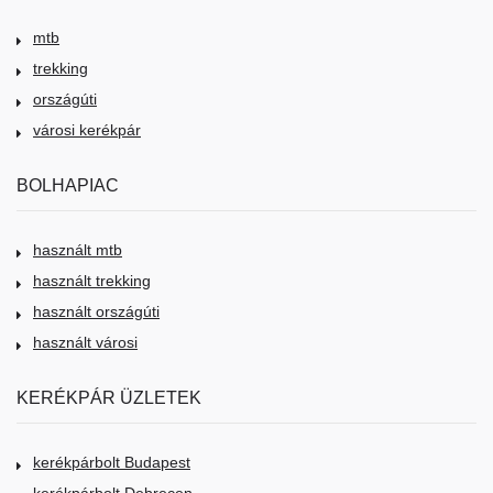
mtb
trekking
országúti
városi kerékpár
BOLHAPIAC
használt mtb
használt trekking
használt országúti
használt városi
KERÉKPÁR ÜZLETEK
kerékpárbolt Budapest