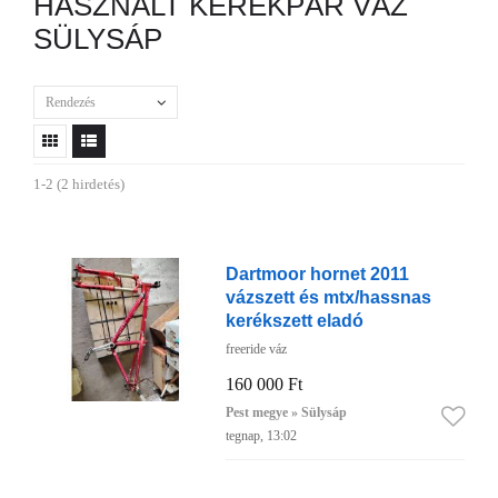
HASZNÁLT KERÉKPÁR VÁZ
SÜLYSÁP
Rendezés
1-2 (2 hirdetés)
Dartmoor hornet 2011
vázszett és mtx/hassnas
kerékszett eladó
freeride váz
160 000 Ft
Pest megye » Sülysáp
tegnap, 13:02