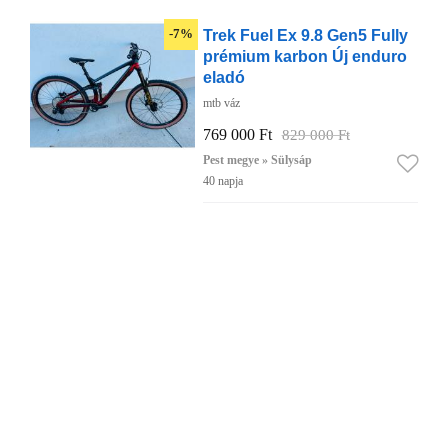
Trek Fuel Ex 9.8 Gen5 Fully
-7%
prémium karbon Új enduro
eladó
mtb váz
769 000 Ft
829 000 Ft
Pest megye » Sülysáp
40 napja