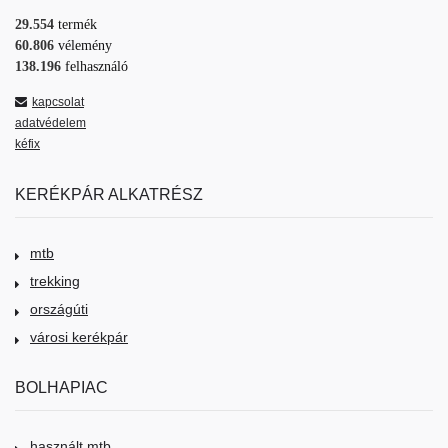
29.554
termék
60.806
vélemény
138.196
felhasználó
kapcsolat
adatvédelem
kéfix
KERÉKPÁR ALKATRÉSZ
mtb
trekking
országúti
városi kerékpár
BOLHAPIAC
használt mtb