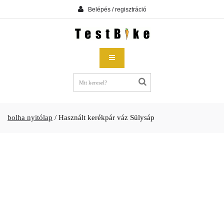
Belépés / regisztráció
bolha nyitólap
/
Használt kerékpár váz Sülysáp