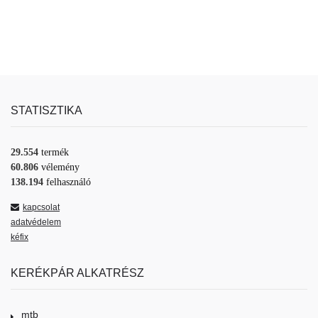
STATISZTIKA
29.554
termék
60.806
vélemény
138.194
felhasználó
kapcsolat
adatvédelem
kéfix
KERÉKPÁR ALKATRÉSZ
mtb