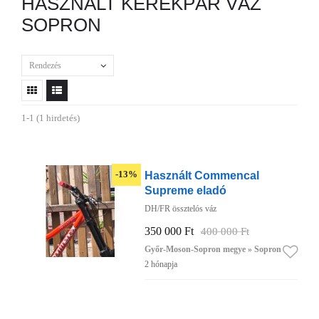
HASZNÁLT KERÉKPÁR VÁZ
SOPRON
Rendezés
1-1 (1 hirdetés)
Használt Commencal
-13%
Supreme eladó
DH/FR össztelós váz
350 000 Ft
400 000 Ft
Győr-Moson-Sopron megye » Sopron
2 hónapja