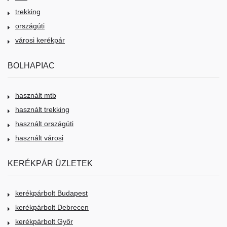
trekking
országúti
városi kerékpár
BOLHAPIAC
használt mtb
használt trekking
használt országúti
használt városi
KERÉKPÁR ÜZLETEK
kerékpárbolt Budapest
kerékpárbolt Debrecen
kerékpárbolt Győr