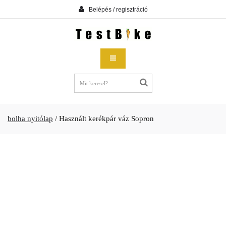
Belépés / regisztráció
bolha nyitólap
/
Használt kerékpár váz Sopron