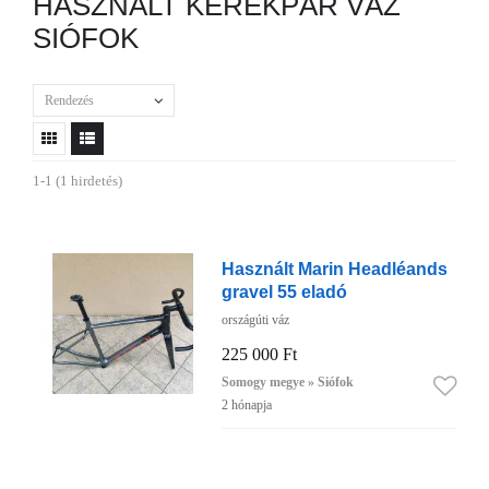
HASZNÁLT KERÉKPÁR VÁZ
SIÓFOK
Rendezés
1-1 (1 hirdetés)
Használt Marin Headléands
gravel 55 eladó
országúti váz
225 000 Ft
Somogy megye » Siófok
2 hónapja