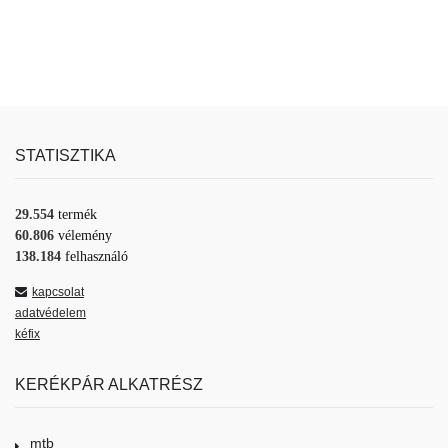
STATISZTIKA
29.554
termék
60.806
vélemény
138.184
felhasználó
kapcsolat
adatvédelem
kéfix
KERÉKPÁR ALKATRÉSZ
mtb