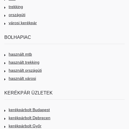
trekking
országúti
városi kerékpár
BOLHAPIAC
használt mtb
használt trekking
használt országúti
használt városi
KERÉKPÁR ÜZLETEK
kerékpárbolt Budapest
kerékpárbolt Debrecen
kerékpárbolt Győr