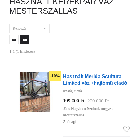
HASZNÁLT KERÉKPÁR VÁZ
MESTERSZÁLLÁS
Rendezés
1-1 (1 hirdetés)
Használt Merida Scultura
-10%
Limited váz +hajtómű eladó
országúti váz
199 000 Ft
220 000 Ft
Jász-Nagykun-Szolnok megye »
Mesterszállás
2 hónapja