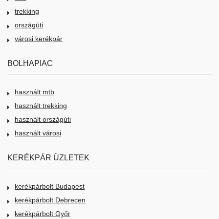
trekking
országúti
városi kerékpár
BOLHAPIAC
használt mtb
használt trekking
használt országúti
használt városi
KERÉKPÁR ÜZLETEK
kerékpárbolt Budapest
kerékpárbolt Debrecen
kerékpárbolt Győr