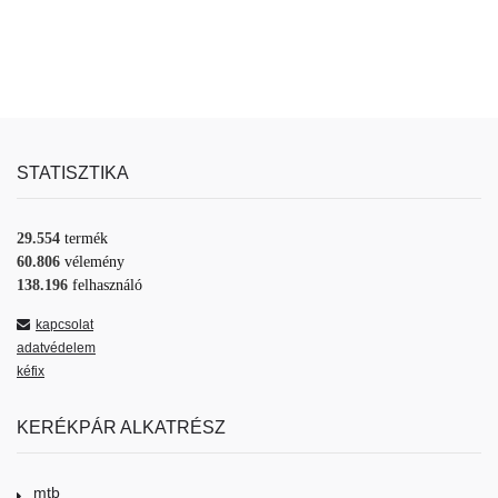
STATISZTIKA
29.554
termék
60.806
vélemény
138.196
felhasználó
kapcsolat
adatvédelem
kéfix
KERÉKPÁR ALKATRÉSZ
mtb