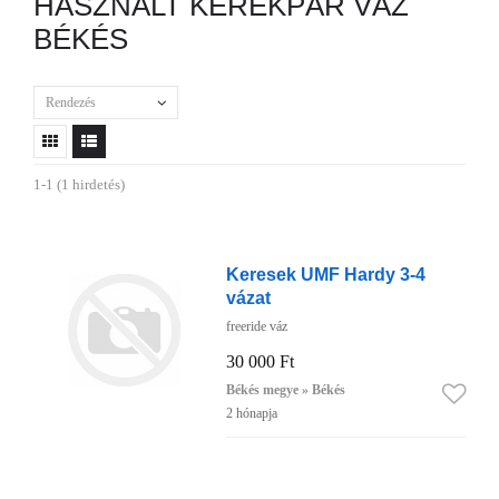
HASZNÁLT KERÉKPÁR VÁZ
BÉKÉS
Rendezés
1-1 (1 hirdetés)
Keresek UMF Hardy 3-4
vázat
freeride váz
30 000 Ft
Békés megye » Békés
2 hónapja