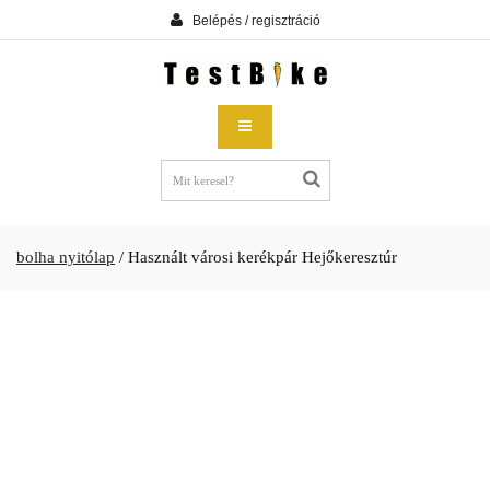
Belépés / regisztráció
bolha nyitólap
/
Használt városi kerékpár Hejőkeresztúr