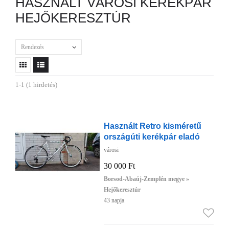
HASZNÁLT VÁROSI KERÉKPÁR
HEJŐKERESZTÚR
Rendezés
1-1 (1 hirdetés)
Használt Retro kisméretű
országúti kerékpár eladó
városi
30 000 Ft
Borsod-Abaúj-Zemplén megye »
Hejőkeresztúr
43 napja