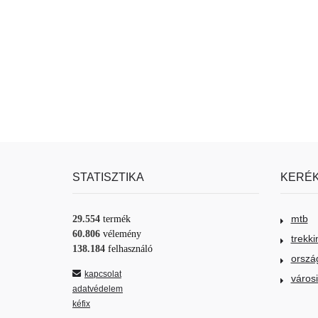
STATISZTIKA
KERÉK
mtb
29.554
termék
60.806
vélemény
trekki
138.184
felhasználó
orszá
kapcsolat
város
adatvédelem
kéfix