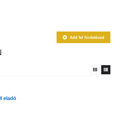
Add fel hirdetésed
N
4 eladó