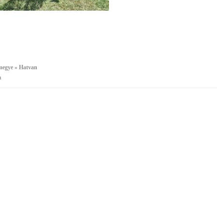
megye » Hatvan
a