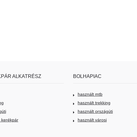
PÁR ALKATRÉSZ
BOLHAPIAC
használt mtb
ng
használt trekking
gúti
használt országúti
i kerékpár
használt városi