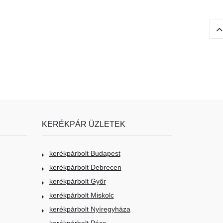
KERÉKPÁR ÜZLETEK
kerékpárbolt Budapest
kerékpárbolt Debrecen
kerékpárbolt Győr
kerékpárbolt Miskolc
kerékpárbolt Nyíregyháza