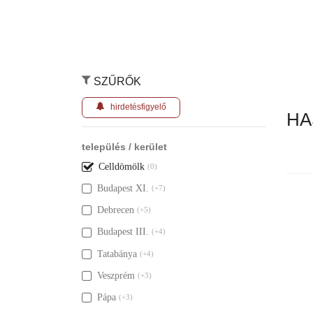
SZŰRŐK
hirdetésfigyelő
HA
település / kerület
Celldömölk
(0)
Budapest XI.
(+7)
Nincs ily
Debrecen
(+5)
Budapest III.
(+4)
Tatabánya
(+4)
Veszprém
(+3)
Pápa
(+3)