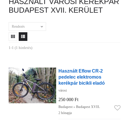
HASZNÁLT VÁROSI KERÉKPÁR
BUDAPEST XVII. KERÜLET
Rendezés
1-1 (1 hirdetés)
Használt Eflow CR-2
pedelec elektromos
kerékpár bicikli eladó
városi
250 000 Ft
Budapest » Budapest XVII.
2 hónapja