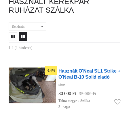
HASZNÁLT KERÉKPÁR
RUHÁZAT SZÁLKA
Rendezés
1-1 (1 hirdetés)
Használt O'Neal SL1 Strike +
-14%
O'Neal B-10 Solid eladó
sisak
30 000 Ft
35 000 Ft
Tolna megye » Szálka
31 napja