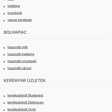
trekking
országúti
városi kerékpár
BOLHAPIAC
használt mtb
használt trekking
használt országúti
használt városi
KERÉKPÁR ÜZLETEK
kerékpárbolt Budapest
kerékpárbolt Debrecen
kerékpárbolt Győr