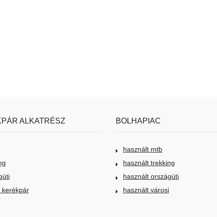
PÁR ALKATRÉSZ
BOLHAPIAC
használt mtb
ng
használt trekking
gúti
használt országúti
i kerékpár
használt városi