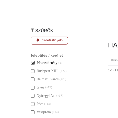
SZŰRŐK
hirdetésfigyelő
HA
település / kerület
Rend
Hosszúhetény
(1)
1-1 (1 
Budapest XIII.
(+27)
Balmazújváros
(+20)
Győr
(+19)
Nyíregyháza
(+17)
Pécs
(+15)
Veszprém
(+14)