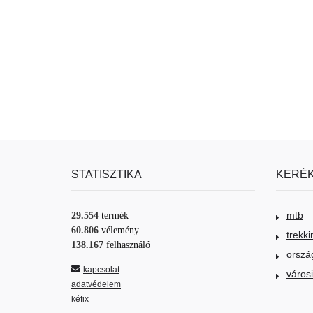
STATISZTIKA
KERÉK
mtb
29.554
termék
60.806
vélemény
trekki
138.167
felhasználó
orszá
kapcsolat
város
adatvédelem
kéfix