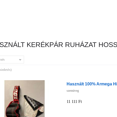
SZNÁLT KERÉKPÁR RUHÁZAT HOS
ezés
hirdetés)
Használt 100% Armega Hip
szemüveg
11 111 Ft