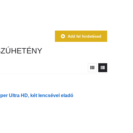
Add fel hirdetésed
SZÚHETÉNY
er Ultra HD, két lencsével eladó