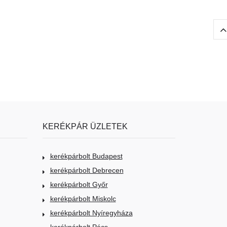
KERÉKPÁR ÜZLETEK
kerékpárbolt Budapest
kerékpárbolt Debrecen
kerékpárbolt Győr
kerékpárbolt Miskolc
kerékpárbolt Nyíregyháza