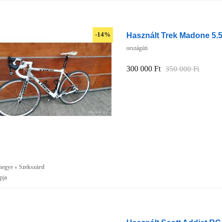
Használt Trek Madone 5.5
-14%
országúti
300 000 Ft
350 000 Ft
megye » Szekszárd
pja