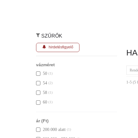
SZŰRŐK
hirdetésfigyelő
HA
vázméret
Rend
50
(1)
1-5 (5 
54
(2)
58
(1)
60
(1)
ár (Ft)
200.000 alatt
(1)