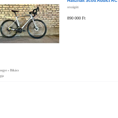
Használt Scott Addict RC
országúti
890 000 Ft
egye » Bikács
pja