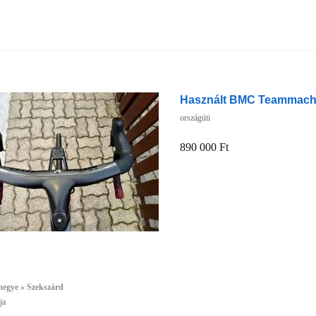
Használt BMC Teammachi
országúti
890 000 Ft
megye » Szekszárd
ja