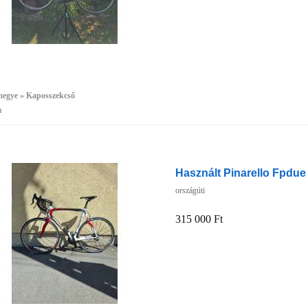
megye » Kaposszekcső
a
Használt Pinarello Fpdue
országúti
315 000 Ft