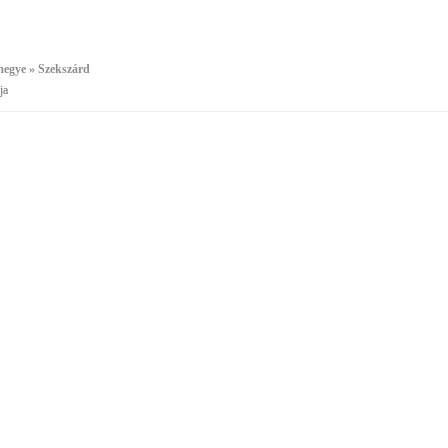
megye » Szekszárd
ja