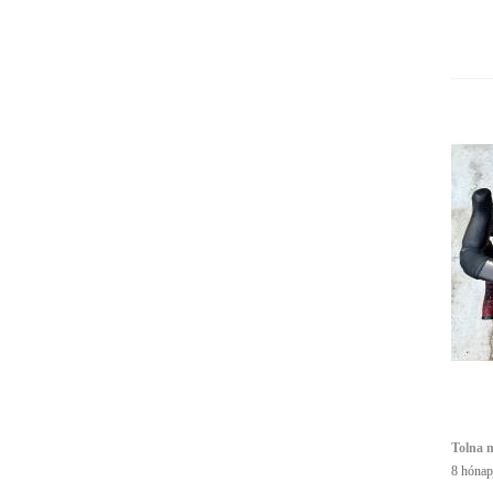
Tolna 
8 hónap