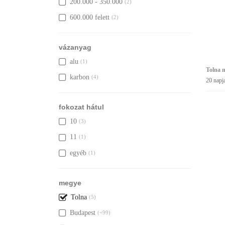
200.000 - 350.000
(2)
600.000 felett
(2)
vázanyag
alu
(1)
Tolna 
karbon
(4)
20 napj
fokozat hátul
10
(3)
11
(1)
egyéb
(1)
megye
Tolna
(5)
Budapest
(+99)