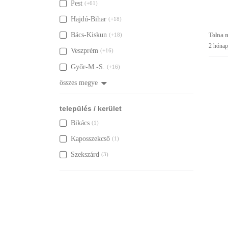
Pest
(+61)
Hajdú-Bihar
(+18)
Bács-Kiskun
Tolna 
(+18)
2 hónap
Veszprém
(+16)
Győr-M.-S.
(+16)
összes megye
település / kerület
Bikács
(1)
Kaposszekcső
(1)
Szekszárd
(3)