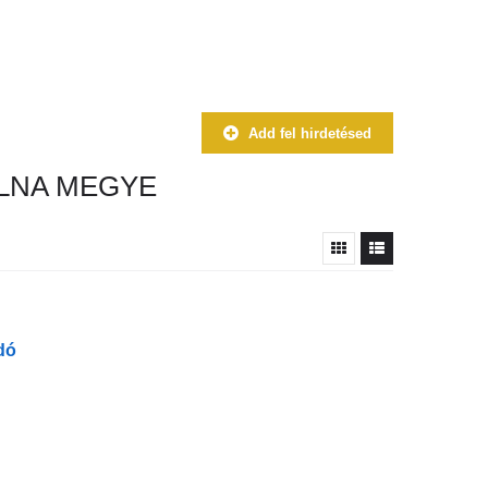
Add fel hirdetésed
LNA MEGYE
dó