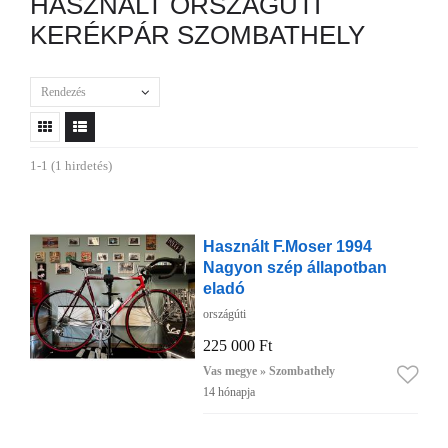
HASZNÁLT ORSZÁGÚTI
KERÉKPÁR SZOMBATHELY
Rendezés
1-1 (1 hirdetés)
Használt F.Moser 1994
Nagyon szép állapotban
eladó
országúti
225 000 Ft
Vas megye » Szombathely
14 hónapja