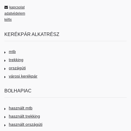
kapcsolat
adatvédelem
kéfix
KERÉKPÁR ALKATRÉSZ
mtb
trekking
országúti
városi kerékpár
BOLHAPIAC
használt mtb
használt trekking
használt országúti