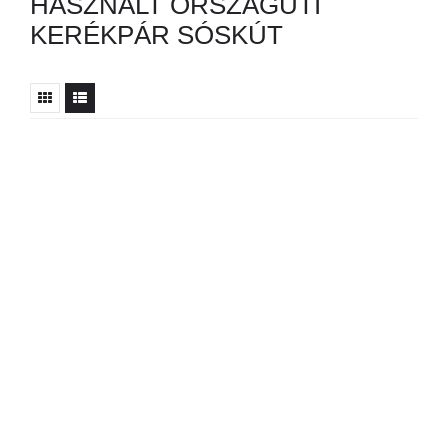
HASZNÁLT ORSZÁGÚTI
KERÉKPÁR SÓSKÚT
Nincs ilyen hirdetés