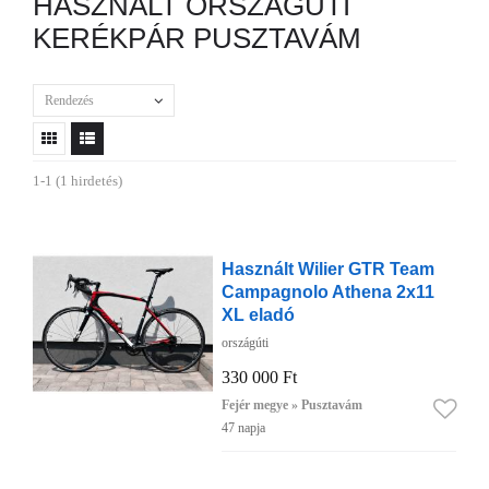
HASZNÁLT ORSZÁGÚTI
KERÉKPÁR PUSZTAVÁM
Rendezés
1-1 (1 hirdetés)
Használt Wilier GTR Team
Campagnolo Athena 2x11
XL eladó
országúti
330 000 Ft
Fejér megye » Pusztavám
47 napja