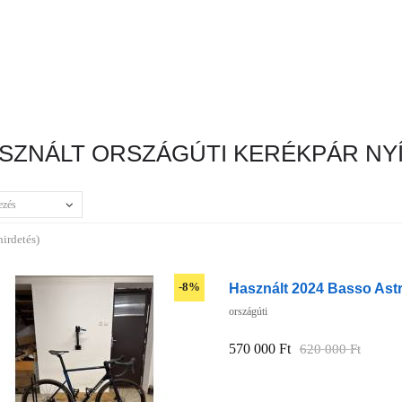
SZNÁLT ORSZÁGÚTI KERÉKPÁR NY
ezés
hirdetés)
Használt 2024 Basso Astr
-8%
országúti
570 000 Ft
620 000 Ft