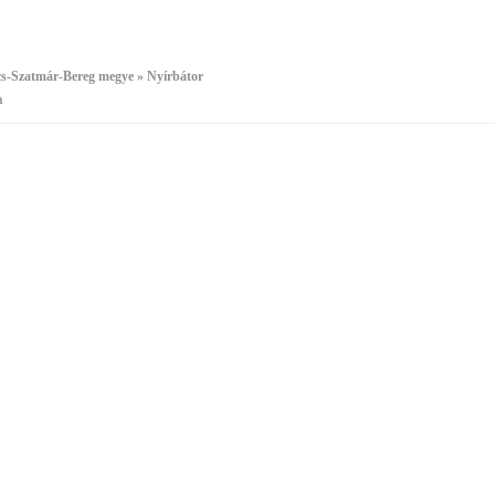
cs-Szatmár-Bereg megye » Nyírbátor
a