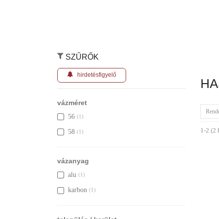
SZŰRŐK
hirdetésfigyelő
HA
vázméret
Rend
56
(1)
1-2 (2 
58
(1)
vázanyag
alu
(1)
karbon
(1)