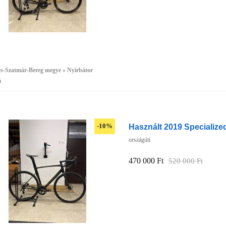
cs-Szatmár-Bereg megye » Nyírbátor
a
Használt 2019 Specialized
-10%
országúti
470 000 Ft
520 000 Ft