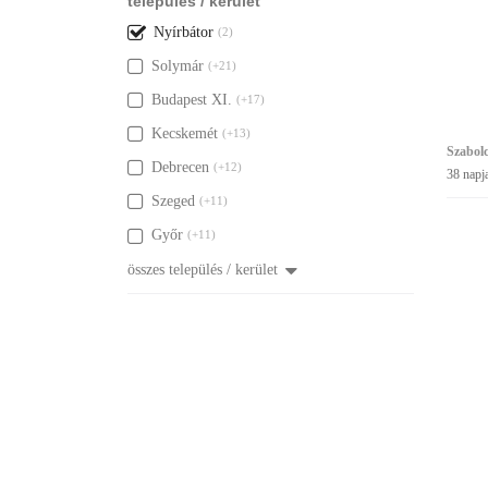
település / kerület
Nyírbátor
(2)
Solymár
(+21)
Budapest XI.
(+17)
Kecskemét
(+13)
Szabol
Debrecen
(+12)
38 napj
Szeged
(+11)
Győr
(+11)
összes település / kerület