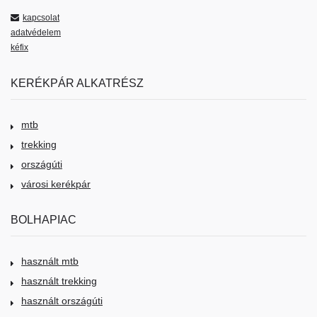
kapcsolat
adatvédelem
kéfix
KERÉKPÁR ALKATRÉSZ
mtb
trekking
országúti
városi kerékpár
BOLHAPIAC
használt mtb
használt trekking
használt országúti