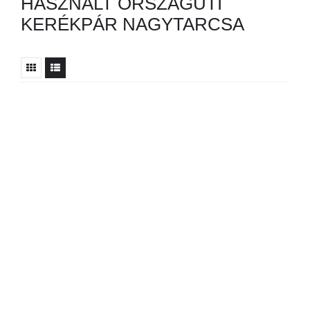
HASZNÁLT ORSZÁGÚTI
KERÉKPÁR NAGYTARCSA
Nincs ilyen hirdetés