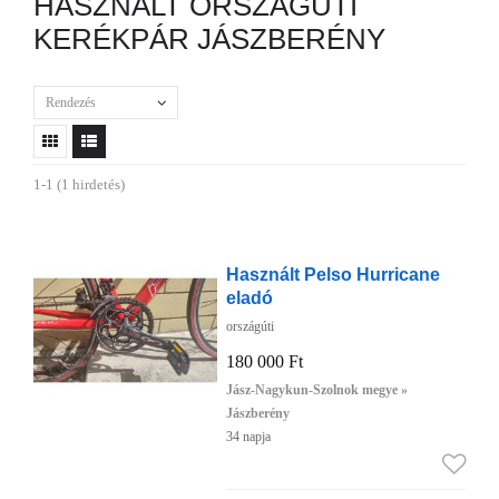
HASZNÁLT ORSZÁGÚTI
KERÉKPÁR JÁSZBERÉNY
Rendezés
1-1 (1 hirdetés)
Használt Pelso Hurricane
eladó
országúti
180 000 Ft
Jász-Nagykun-Szolnok megye »
Jászberény
34 napja