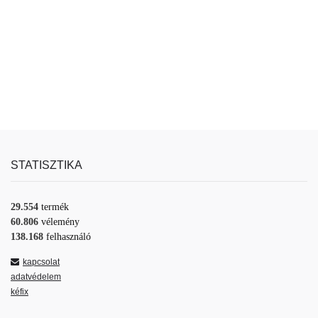
STATISZTIKA
29.554
termék
60.806
vélemény
138.168
felhasználó
kapcsolat
adatvédelem
kéfix