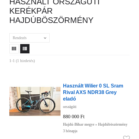
HASZNÁLT ORSZÁGÚTI
KERÉKPÁR
HAJDÚBÖSZÖRMÉNY
Rendezés
1-1 (1 hirdetés)
Használt Wilier 0 SL Sram
Rival AXS NDR38 Grey
eladó
országúti
880 000 Ft
Hajdú-Bihar megye » Hajdúböszörmény
3 hónapja