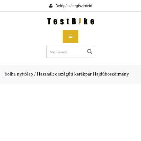
Belépés / regisztráció
bolha nyitólap
/
Használt országúti kerékpár Hajdúböszörmény