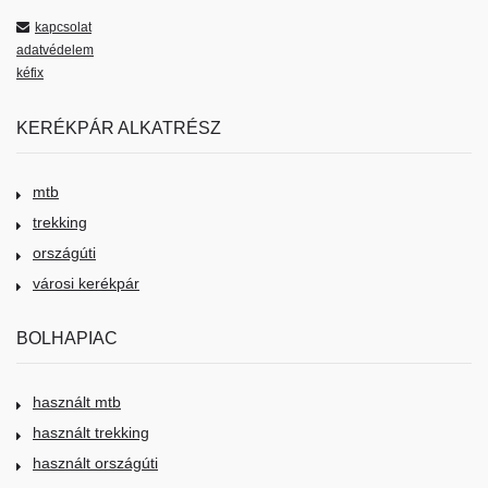
kapcsolat
adatvédelem
kéfix
KERÉKPÁR ALKATRÉSZ
mtb
trekking
országúti
városi kerékpár
BOLHAPIAC
használt mtb
használt trekking
használt országúti