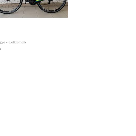
gye » Celldömölk
a