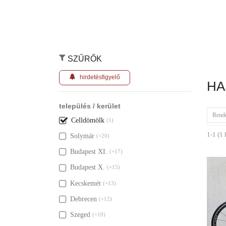
SZŰRŐK
hirdetésfigyelő
HA
település / kerület
Rend
Celldömölk
(1)
1-1 (1 
Solymár
(+20)
Budapest XI.
(+17)
Budapest X.
(+15)
Kecskemét
(+13)
Debrecen
(+12)
Szeged
(+10)