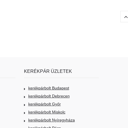
KERÉKPÁR ÜZLETEK
kerékpárbolt Budapest
kerékpárbolt Debrecen
kerékpárbolt Győr
kerékpárbolt Miskolc
kerékpárbolt Nyíregyháza