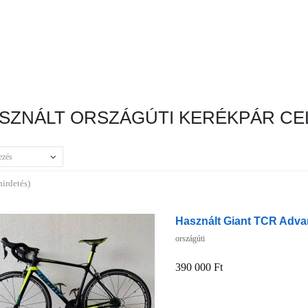
SZNÁLT ORSZÁGÚTI KERÉKPÁR C
ezés
hirdetés)
Használt Giant TCR Adva
országúti
390 000 Ft