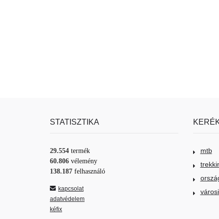
STATISZTIKA
KERÉK
mtb
29.554
termék
60.806
vélemény
trekki
138.187
felhasználó
orszá
kapcsolat
város
adatvédelem
kéfix