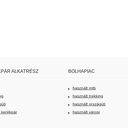
PÁR ALKATRÉSZ
BOLHAPIAC
használt mtb
ng
használt trekking
gúti
használt országúti
i kerékpár
használt városi