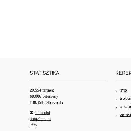
STATISZTIKA
KERÉK
mtb
29.554
termék
60.806
vélemény
trekki
138.158
felhasználó
orszá
kapcsolat
város
adatvédelem
kéfix