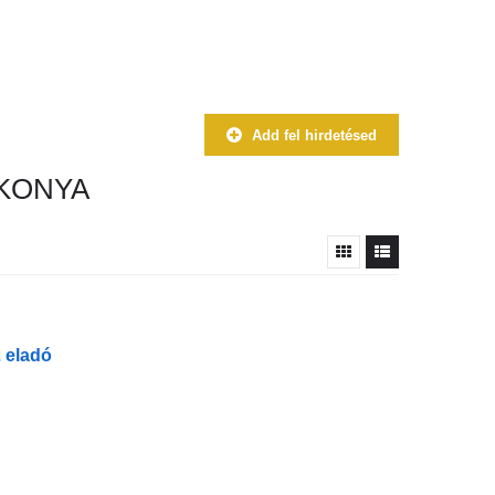
Add fel hirdetésed
KONYA
 eladó