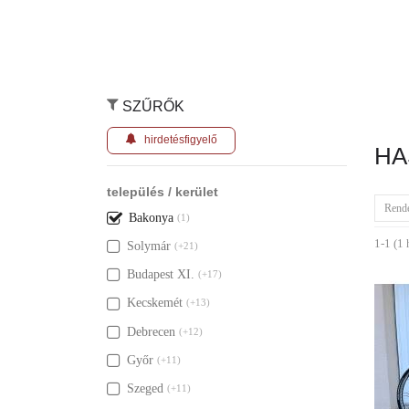
SZŰRŐK
hirdetésfigyelő
HA
település / kerület
Rend
Bakonya
(1)
1-1 (1 
Solymár
(+21)
Budapest XI.
(+17)
Kecskemét
(+13)
Debrecen
(+12)
Győr
(+11)
Szeged
(+11)