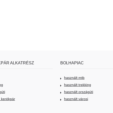
PÁR ALKATRÉSZ
BOLHAPIAC
használt mtb
ng
használt trekking
gúti
használt országúti
i kerékpár
használt városi