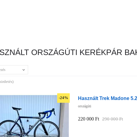
SZNÁLT ORSZÁGÚTI KERÉKPÁR BA
ezés
hirdetés)
Használt Trek Madone 5.2
-24%
országúti
220 000 Ft
290 000 Ft