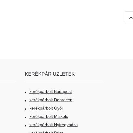
KERÉKPÁR ÜZLETEK
kerékpárbolt Budapest
kerékpárbolt Debrecen
kerékpárbolt Győr
kerékpárbolt Miskolc
kerékpárbolt Nyíregyháza