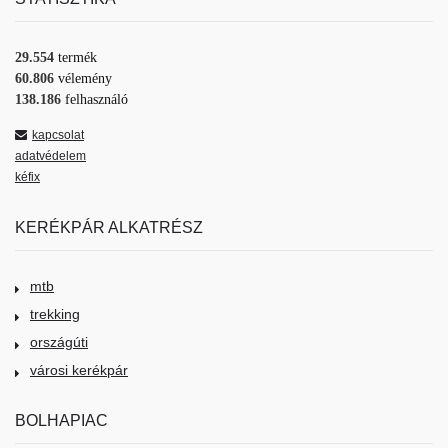
29.554
termék
60.806
vélemény
138.186
felhasználó
kapcsolat
adatvédelem
kéfix
KERÉKPÁR ALKATRÉSZ
mtb
trekking
országúti
városi kerékpár
BOLHAPIAC