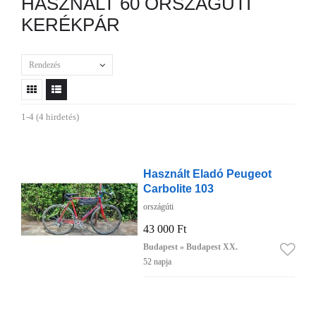
HASZNÁLT 60 ORSZÁGÚTI
KERÉKPÁR
Rendezés
1-4 (4 hirdetés)
Használt Eladó Peugeot
Carbolite 103
országúti
43 000 Ft
Budapest » Budapest XX.
52 napja