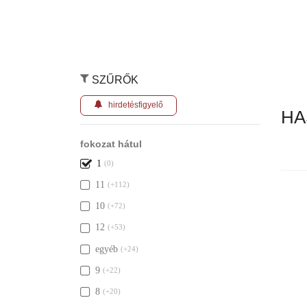
SZŰRŐK
hirdetésfigyelő
HA
fokozat hátul
1
(0)
11
(+112)
Nincs ily
10
(+72)
12
(+53)
egyéb
(+24)
9
(+22)
8
(+20)