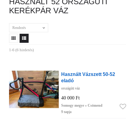
HASZNÁLT 52 ORSZÁGÚTI
KERÉKPÁR VÁZ
Rendezés
1-6 (6 hirdetés)
Használt Vázszett 50-52
eladó
országúti váz
40 000 Ft
Somogy megye » Csömend
9 napja