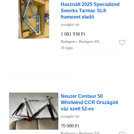
Használt 2025 Specialized
Sworks Tarmac SL8
frameset eladó
országúti váz
1 081 938 Ft
Budapest » Budapest III.
20 napja
Neuzer Centaur 50
Whirlwind CCR Országúti
váz szett 52-es
országúti váz
70 000 Ft
Budapest » Budapest XV.