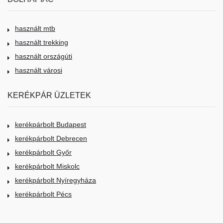
használt mtb
használt trekking
használt országúti
használt városi
KERÉKPÁR ÜZLETEK
kerékpárbolt Budapest
kerékpárbolt Debrecen
kerékpárbolt Győr
kerékpárbolt Miskolc
kerékpárbolt Nyíregyháza
kerékpárbolt Pécs