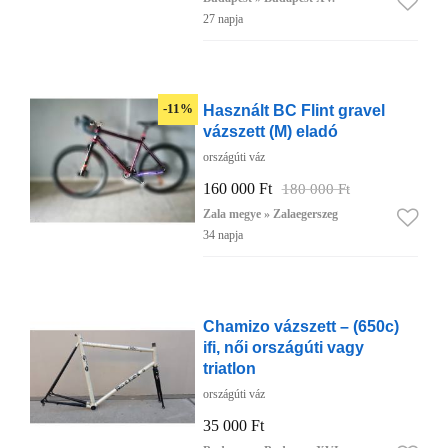
27 napja
Használt BC Flint gravel
-11%
vázszett (M) eladó
országúti váz
160 000 Ft
180 000 Ft
Zala megye » Zalaegerszeg
34 napja
Chamizo vázszett – (650c)
ifi, női országúti vagy
triatlon
országúti váz
35 000 Ft