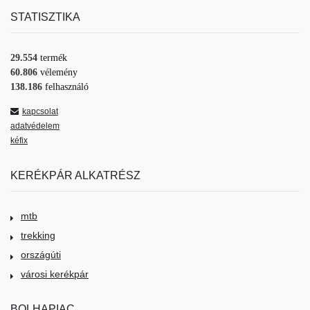
STATISZTIKA
29.554
termék
60.806
vélemény
138.186
felhasználó
kapcsolat
adatvédelem
kéfix
KERÉKPÁR ALKATRÉSZ
mtb
trekking
országúti
városi kerékpár
BOLHAPIAC