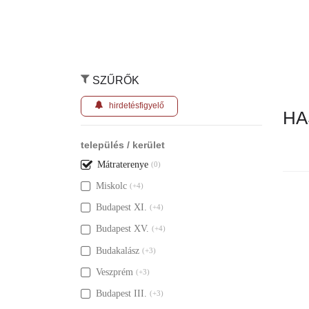
SZŰRŐK
hirdetésfigyelő
HA
település / kerület
Mátraterenye
(0)
Miskolc
(+4)
Nincs ily
Budapest XI.
(+4)
Budapest XV.
(+4)
Budakalász
(+3)
Veszprém
(+3)
Budapest III.
(+3)