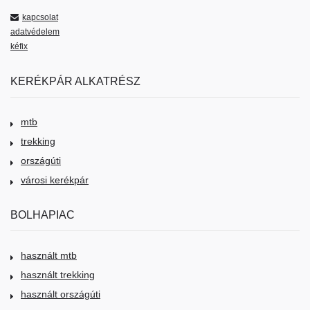
kapcsolat
adatvédelem
kéfix
KERÉKPÁR ALKATRÉSZ
mtb
trekking
országúti
városi kerékpár
BOLHAPIAC
használt mtb
használt trekking
használt országúti