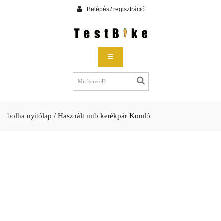
Belépés / regisztráció
bolha nyitólap
/
Használt mtb kerékpár Komló