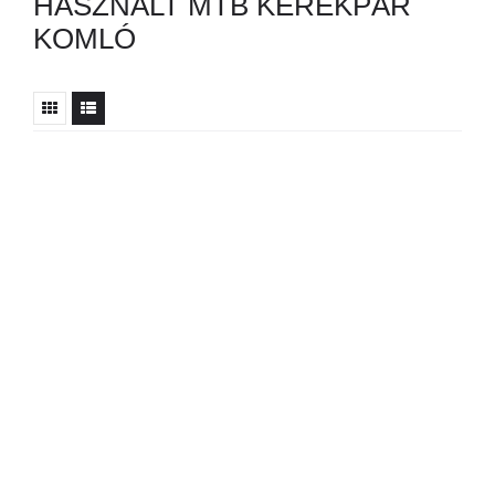
HASZNÁLT MTB KERÉKPÁR
KOMLÓ
Nincs ilyen hirdetés