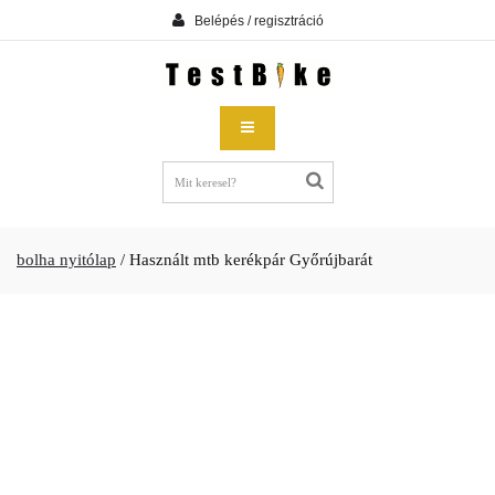
Belépés / regisztráció
bolha nyitólap
/
Használt mtb kerékpár Győrújbarát