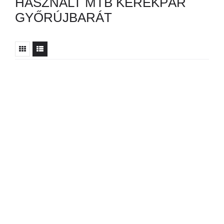
HASZNÁLT MTB KERÉKPÁR
GYŐRÚJBARÁT
Nincs ilyen hirdetés