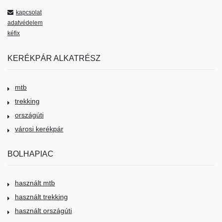
kapcsolat
adatvédelem
kéfix
KERÉKPÁR ALKATRÉSZ
mtb
trekking
országúti
városi kerékpár
BOLHAPIAC
használt mtb
használt trekking
használt országúti