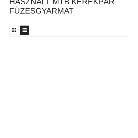
HASZNÁLT MTB KERÉKPÁR
FÜZESGYARMAT
Nincs ilyen hirdetés