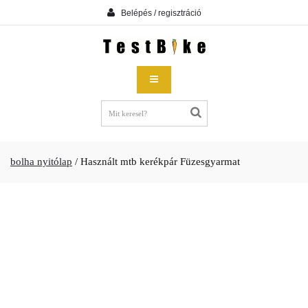
Belépés / regisztráció
bolha nyitólap
/
Használt mtb kerékpár Füzesgyarmat