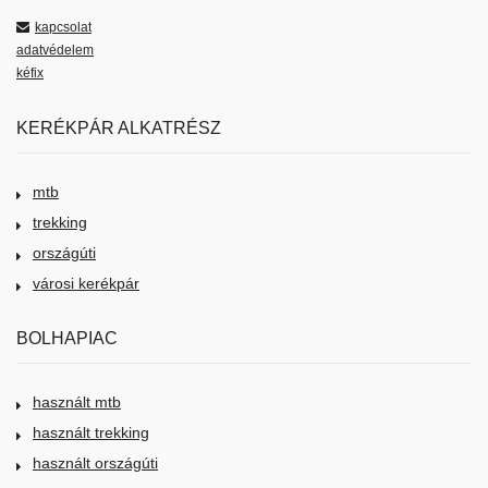
kapcsolat
adatvédelem
kéfix
KERÉKPÁR ALKATRÉSZ
mtb
trekking
országúti
városi kerékpár
BOLHAPIAC
használt mtb
használt trekking
használt országúti