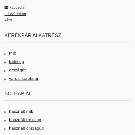
kapcsolat
adatvédelem
kéfix
KERÉKPÁR ALKATRÉSZ
mtb
trekking
országúti
városi kerékpár
BOLHAPIAC
használt mtb
használt trekking
használt országúti