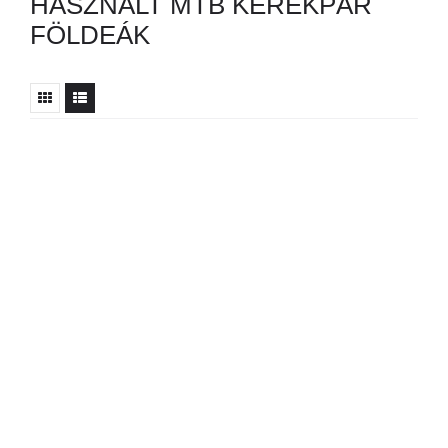
HASZNÁLT MTB KERÉKPÁR
FÖLDEÁK
Nincs ilyen hirdetés