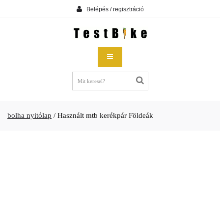
Belépés / regisztráció
bolha nyitólap
/
Használt mtb kerékpár Földeák