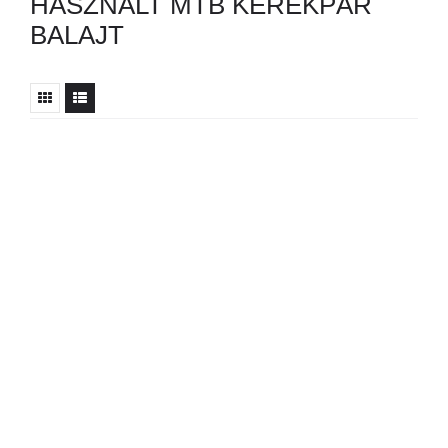
HASZNÁLT MTB KERÉKPÁR
BALAJT
Nincs ilyen hirdetés