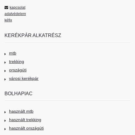
kapcsolat
adatvédelem
kéfix
KERÉKPÁR ALKATRÉSZ
mtb
trekking
országúti
városi kerékpár
BOLHAPIAC
használt mtb
használt trekking
használt országúti