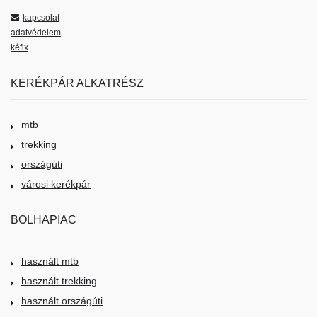
kapcsolat
adatvédelem
kéfix
KERÉKPÁR ALKATRÉSZ
mtb
trekking
országúti
városi kerékpár
BOLHAPIAC
használt mtb
használt trekking
használt országúti