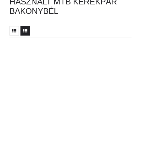
HASZNÁLT MTB KERÉKPÁR
BAKONYBÉL
Nincs ilyen hirdetés