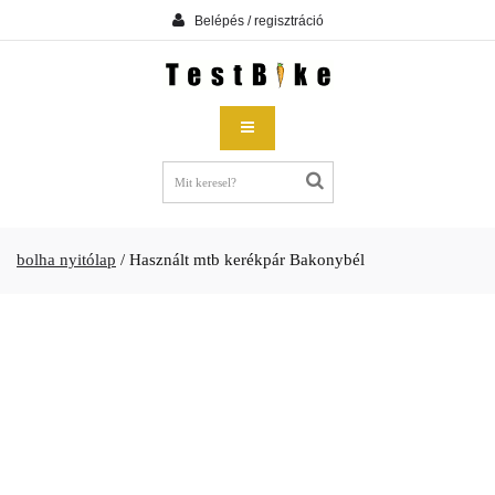
Belépés / regisztráció
bolha nyitólap
/
Használt mtb kerékpár Bakonybél