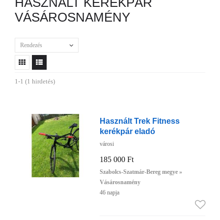
HASZNÁLT KERÉKPÁR
VÁSÁROSNAMÉNY
Rendezés
1-1 (1 hirdetés)
Használt Trek Fitness
kerékpár eladó
városi
185 000 Ft
Szabolcs-Szatmár-Bereg megye »
Vásárosnamény
46 napja