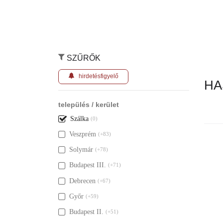
SZŰRŐK
hirdetésfigyelő
HA
település / kerület
Szálka
(0)
Veszprém
(+83)
Nincs ily
Solymár
(+78)
Budapest III.
(+71)
Debrecen
(+67)
Győr
(+59)
Budapest II.
(+51)