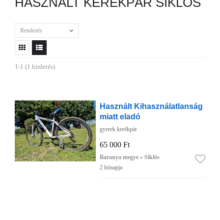
HASZNÁLT KERÉKPÁR SIKLÓS
Rendezés
1-1 (1 hirdetés)
Használt Kihasználatlanság
miatt eladó
gyerek kerékpár
65 000 Ft
Baranya megye » Siklós
2 hónapja