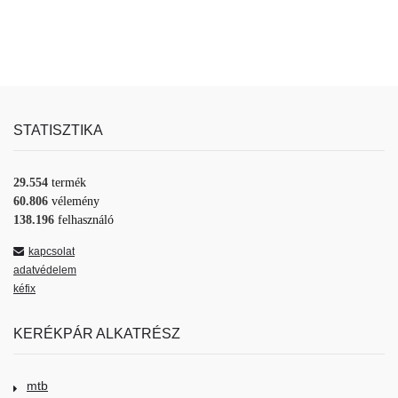
STATISZTIKA
29.554
termék
60.806
vélemény
138.196
felhasználó
kapcsolat
adatvédelem
kéfix
KERÉKPÁR ALKATRÉSZ
mtb