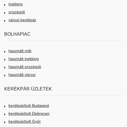
trekking
országúti
városi kerékpár
BOLHAPIAC
használt mtb
használt trekking
használt országúti
használt városi
KERÉKPÁR ÜZLETEK
kerékpárbolt Budapest
kerékpárbolt Debrecen
kerékpárbolt Győr