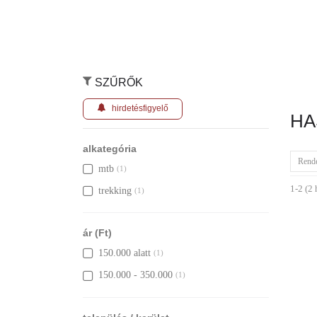
SZŰRŐK
hirdetésfigyelő
HA
alkategória
Rend
mtb
(1)
1-2 (2 
trekking
(1)
ár (Ft)
150.000 alatt
(1)
150.000 - 350.000
(1)