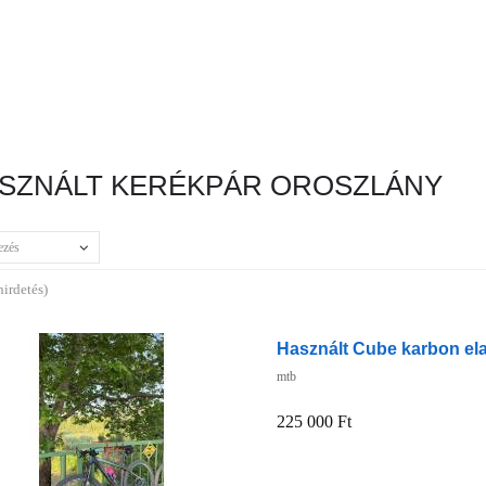
SZNÁLT KERÉKPÁR OROSZLÁNY
ezés
hirdetés)
Használt Cube karbon el
mtb
225 000 Ft