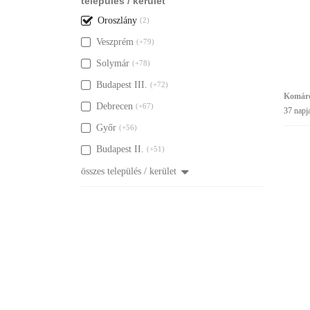
település / kerület
Oroszlány
(2)
Veszprém
(+79)
Solymár
(+78)
Budapest III.
(+72)
Komáro
Debrecen
(+67)
37 napj
Győr
(+56)
Budapest II.
(+51)
összes település / kerület