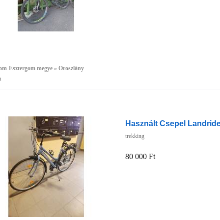
m-Esztergom megye » Oroszlány
a
Használt Csepel Landride
trekking
80 000 Ft