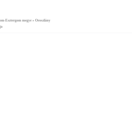
m-Esztergom megye » Oroszlány
ja