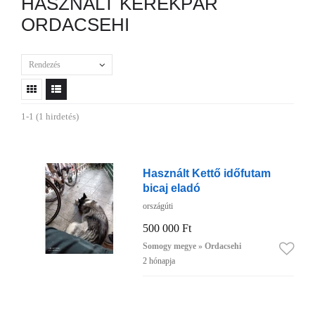
HASZNÁLT KERÉKPÁR
ORDACSEHI
Rendezés
1-1 (1 hirdetés)
Használt Kettő időfutam
bicaj eladó
országúti
500 000 Ft
Somogy megye » Ordacsehi
2 hónapja