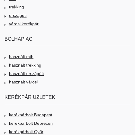
trekking
országúti
városi kerékpár
BOLHAPIAC
használt mtb
használt trekking
használt országúti
használt városi
KERÉKPÁR ÜZLETEK
kerékpárbolt Budapest
kerékpárbolt Debrecen
kerékpárbolt Győr