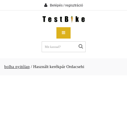
Belépés / regisztráció
bolha nyitólap
/
Használt kerékpár Ordacsehi